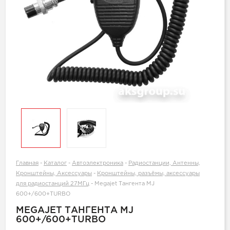
Главная
-
Каталог
-
Автоэлектроника
-
Радиостанции, Антенны,
Кронштейны, Аксессуары
-
Кронштейны, разъёмы, аксессуары
для радиостанций 27МГц
-
Megajet Тангента MJ
600+/600+TURBO
MEGAJET ТАНГЕНТА MJ
600+/600+TURBO