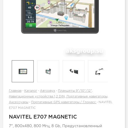
Главная
-
Каталог
-
Автозвук
-
Планшеты 9"/10"/12",
Навигационные устройства 1,2 DIN, Портативные навигаторы,
Аксессуары
-
Портативные GPS навигаторы / Глонасс
-
NAVITEL
E707 MAGNETIC
NAVITEL E707 MAGNETIC
7", 800x480, 800 Мгц, 8 Gb, Предустановленный