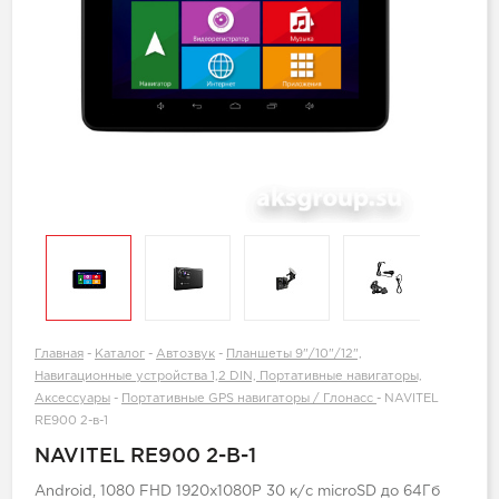
Главная
-
Каталог
-
Автозвук
-
Планшеты 9"/10"/12",
Навигационные устройства 1,2 DIN, Портативные навигаторы,
Аксессуары
-
Портативные GPS навигаторы / Глонасс
-
NAVITEL
RE900 2-в-1
NAVITEL RE900 2-В-1
Android, 1080 FHD 1920x1080P 30 к/с microSD до 64Гб