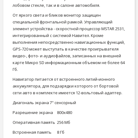
лобовом стекле, так и в салоне автомобиля.
От яркого света и бликов монитор защищен
специальной фронтальной рамкой. Управляющий
элемент устройства - скоростной процессор MSTAR 2531,
интегрированный с системой Навител. Кроме
выполнения непосредственно навигационных функций,
GPS-720 может выступать в качестве проигрывателя
видео-, фото- и аудиофайлов, записанных на внешней
карте Микро SD информационным объемом не более 64
Гб.
Навигатор питается от встроенного литий-ионного
аккумулятора, для подзарядки которого от бортовой
сети авто в комплекте имеется 12-вольтовый адаптер.
Диагональ экрана
7" сенсорный
Разрешение экрана
800х480
Оперативная память
256 Мб
Встроенная память
8 Гб