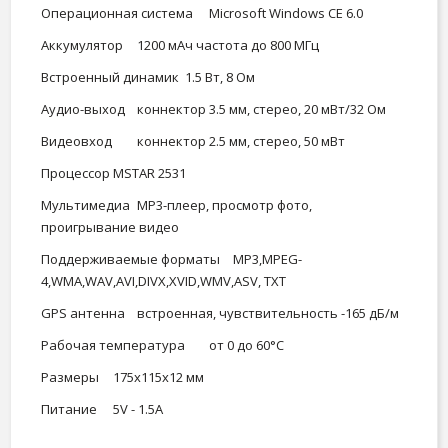
Операционная система
Microsoft Windows CE 6.0
Аккумулятор
1200 мАч частота до 800 МГц
Встроенный динамик
1.5 Вт, 8 Ом
Aудио-выход
коннектор 3.5 мм, стерео, 20 мВт/32 Ом
Видеовход
коннектор 2.5 мм, стерео, 50 мВт
Процессор
MSTAR 2531
Мультимедиа
MP3-плеер, просмотр фото,
проигрывание видео
Поддерживаемые форматы
MP3,MPEG-
4,WMA,WAV,AVI,DIVX,XVID,WMV,ASV, TXT
GPS антенна
встроенная, чувствительность -165 дБ/м
Рабочая температура
от 0 до 60°C
Размеры
175х115х12 мм
Питание
5V - 1.5A