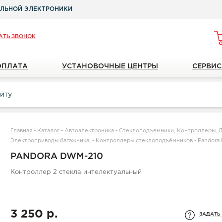
ЛЬНОЙ ЭЛЕКТРОНИКИ
АТЬ ЗВОНОК
ОПЛАТА
УСТАНОВОЧНЫЕ ЦЕНТРЫ
СЕРВИС
Главная
-
Каталог
-
Автоэлектроника
-
Стеклоподъемники, Контроллеры, Д
Электроприводы багажника,
-
Контроллеры стеклоподъёмников
-
Pandora
PANDORA DWM-210
Контроллер 2 стекла интелектуальный
3 250 р.
ЗАДАТЬ