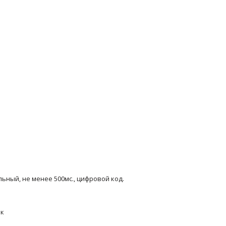
ьный, не менее 500мс., цифровой код.
ек