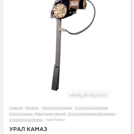
Главная
-
Каталог
-
Автоэлектроника
-
Стеклоподъемники,
Контроллеры, Доводчики дверей, Электроприводы багажника,
-
Стеклоподъемники
-
Урал Камаз
УРАЛ КАМАЗ