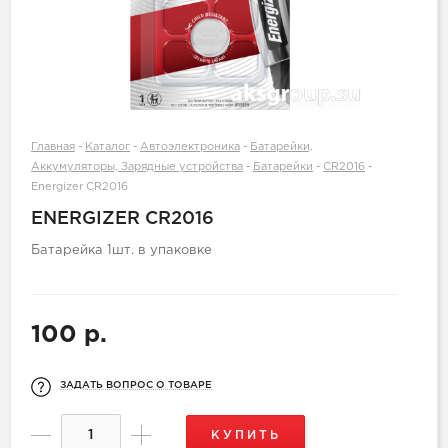
Главная
-
Каталог
-
Автоэлектроника
-
Батарейки,
Аккумуляторы, Зарядные устройства
-
Батарейки
-
CR2016
-
Energizer CR2016
ENERGIZER CR2016
Батарейка 1шт. в упаковке
100 р.
ЗАДАТЬ ВОПРОС О ТОВАРЕ
КУПИТЬ