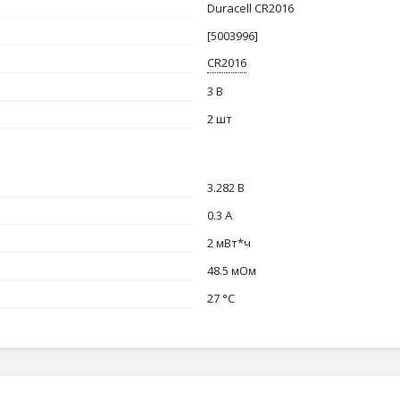
Duracell CR2016
[5003996]
CR2016
3 В
2 шт
3.282 В
0.3 А
2 мВт*ч
48.5 мОм
27 °C