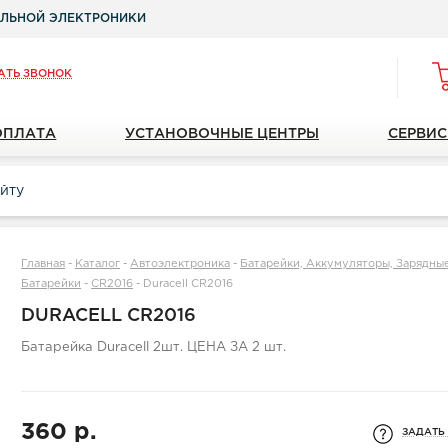
ЛЬНОЙ ЭЛЕКТРОНИКИ
АТЬ ЗВОНОК
ОПЛАТА
УСТАНОВОЧНЫЕ ЦЕНТРЫ
СЕРВИС
Главная
-
Каталог
-
Автоэлектроника
-
Батарейки, Аккумуляторы, Зарядны
Батарейки
-
CR2016
-
Duracell CR2016
DURACELL CR2016
Батарейка Duracell 2шт. ЦЕНА ЗА 2 шт.
360 р.
ЗАДАТЬ