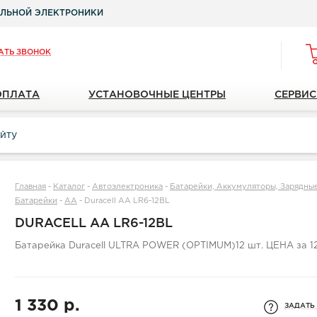
ЛЬНОЙ ЭЛЕКТРОНИКИ
АТЬ ЗВОНОК
ОПЛАТА
УСТАНОВОЧНЫЕ ЦЕНТРЫ
СЕРВИС
Главная
-
Каталог
-
Автоэлектроника
-
Батарейки, Аккумуляторы, Зарядны
Батарейки
-
АА
-
Duracell АА LR6-12BL
DURACELL АА LR6-12BL
Батарейка Duracell ULTRA POWER (OPTIMUM)12 шт. ЦЕНА за 12
1 330 р.
ЗАДАТЬ