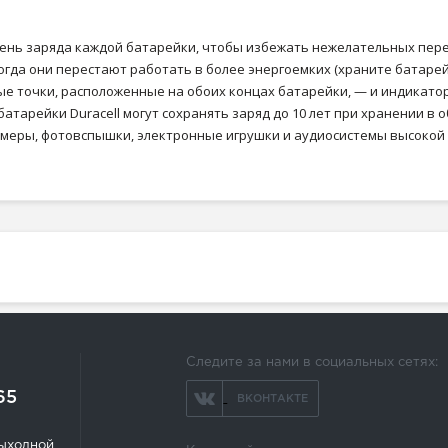
вень заряда каждой батарейки, чтобы избежать нежелательных пере
когда они перестают работать в более энергоемких (храните батаре
ые точки, расположенные на обоих концах батарейки, — и индикатор
атарейки Duracell могут сохранять заряд до 10 лет при хранении 
 камеры, фотовспышки, электронные игрушки и аудиосистемы высоко
Следите за нами в социальных сетях:
65
ВКОНТАКТЕ
 выходной