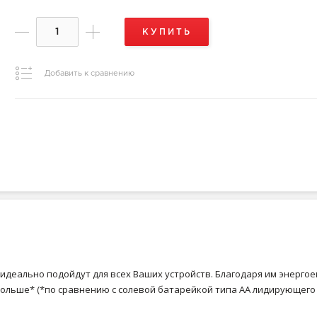
КУПИТЬ
Добавить к сравнению
 идеально подойдут для всех Ваших устройств. Благодаря им энерго
дольше* (*по сравнению с солевой батарейкой типа АА лидирующего 