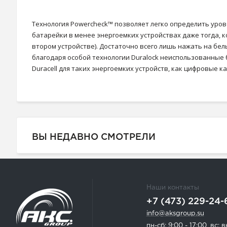
Технология Powercheck™ позволяет легко определить уро
батарейки в менее энергоемких устройствах даже тогда, 
втором устройстве). Достаточно всего лишь нажать на бел
благодаря особой технологии Duralock неиспользованные б
Duracell для таких энергоемких устройств, как цифровые
ВЫ НЕДАВНО СМОТРЕЛИ
Наши контакты
+7 (473) 229-24-
info@aksgroup.su
пн-сб: 9:00 - 17:00, вс: