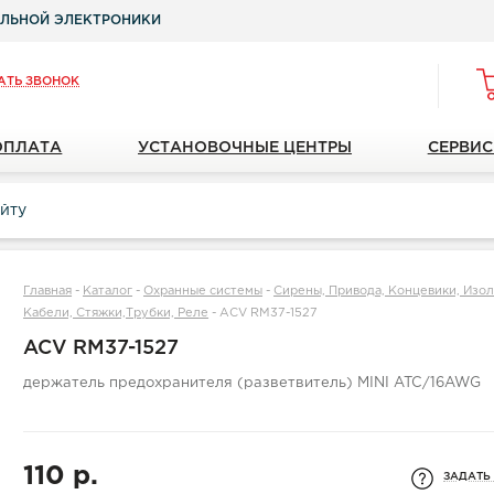
ЛЬНОЙ ЭЛЕКТРОНИКИ
АТЬ ЗВОНОК
ОПЛАТА
УСТАНОВОЧНЫЕ ЦЕНТРЫ
СЕРВИС
Главная
-
Каталог
-
Охранные системы
-
Сирены, Привода, Концевики, Изол
Кабели, Стяжки,Трубки, Реле
-
ACV RM37-1527
ACV RM37-1527
держатель предохранителя (разветвитель) MINI ATC/16AWG
110 р.
ЗАДАТЬ