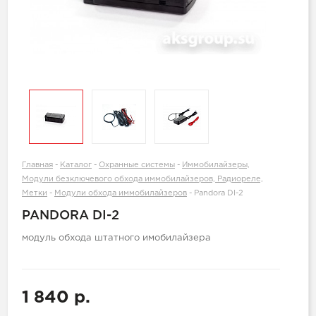
Главная
-
Каталог
-
Охранные системы
-
Иммобилайзеры,
Модули безключевого обхода иммобилайзеров, Радиореле,
Метки
-
Модули обхода иммобилайзеров
-
Pandora DI-2
PANDORA DI-2
модуль обхода штатного имобилайзера
1 840 р.