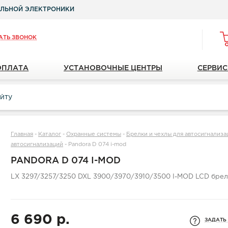
ЛЬНОЙ ЭЛЕКТРОНИКИ
АТЬ ЗВОНОК
ОПЛАТА
УСТАНОВОЧНЫЕ ЦЕНТРЫ
СЕРВИС
Главная
-
Каталог
-
Охранные системы
-
Брелки и чехлы для автосигнализа
автосигнализаций
-
Pandora D 074 i-mod
PANDORA D 074 I-MOD
LX 3297/3257/3250 DXL 3900/3970/3910/3500 I-MOD LCD брел
6 690 р.
ЗАДАТЬ