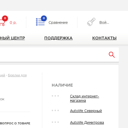
0
0
0 р.
Сравнение
Войти
НЫЙ ЦЕНТР
ПОДДЕРЖКА
КОНТАКТЫ
ций
-
Брелки для
НАЛИЧИЕ
Склад интернет-
ок
магазина
Autolife Северный
Autolife Димитрова
 ВОПРОС О ТОВАРЕ