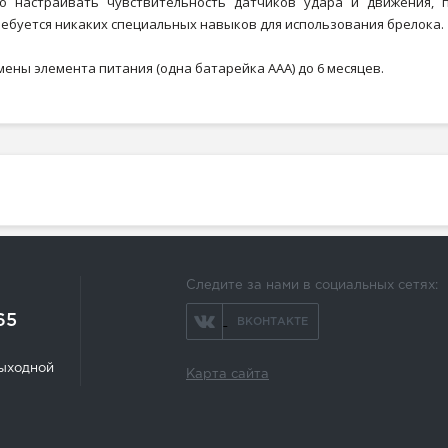
но настраивать чувствительность датчиков удара и движения, 
ребуется никаких специальных навыков для использования брелока.
ены элемента питания (одна батарейка ААА) до 6 месяцев.
Следите за нами в социальных сетях:
65
ВКОНТАКТЕ
 выходной
Карта сайта