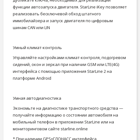
дубликате ключа, необходимых для реализации
функции автозапуска двигателя. StarLine iKey позволяет
реализовать бесключевой обход штатного
иммобилайзера и запуск двигателя по цифровым
шинам CAN или LIN
Умный климат-контроль
Управляйте настройками климат-контроля, подогревом
сидений, окон и зеркал при наличии GSM или LTE(4G)
интерфейса с помощью приложения StarLine 2 на
платформе Android
Умная автодиагностика
Экономьте на диагностике транспортного средства —
получайте информацию о состоянии автомобиля на
мобильный телефон в приложении StarLine или на
мониторинговом сайте starline.online
* При наличии GPS+ГЛОНАСС интерфейса