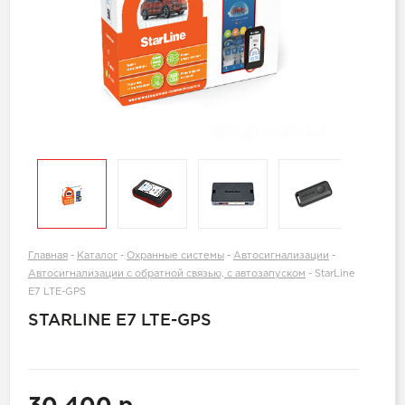
Главная
-
Каталог
-
Охранные системы
-
Автосигнализации
-
Автосигнализации с обратной связью, с автозапуском
-
StarLine
E7 LTE-GPS
STARLINE E7 LTE-GPS