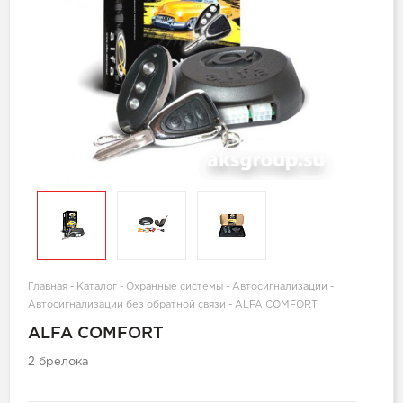
Главная
-
Каталог
-
Охранные системы
-
Автосигнализации
-
Автосигнализации без обратной связи
-
ALFA COMFORT
ALFA COMFORT
2 брелока