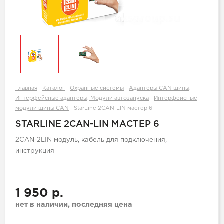
Главная
-
Каталог
-
Охранные системы
-
Адаптеры CAN шины,
Интерфейсные адаптеры, Модули автозапуска
-
Интерфейсные
модули шины CAN
-
StarLine 2CAN-LIN мастер 6
STARLINE 2CAN-LIN МАСТЕР 6
2CAN-2LIN модуль, кабель для подключения,
инструкция
1 950 р.
нет в наличии, последняя цена