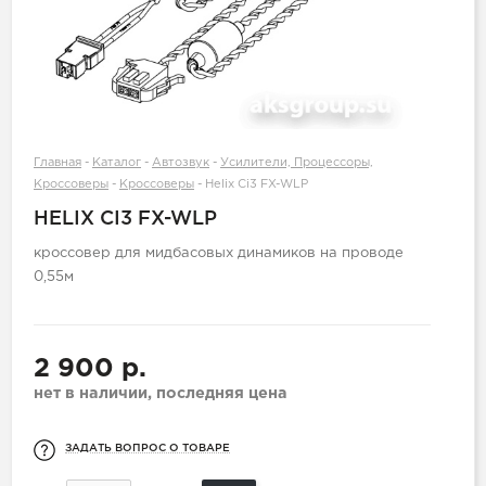
Главная
-
Каталог
-
Автозвук
-
Усилители, Процессоры,
Кроссоверы
-
Кроссоверы
-
Helix Ci3 FX-WLP
HELIX CI3 FX-WLP
кроссовер для мидбасовых динамиков на проводе
0,55м
2 900 р.
нет в наличии, последняя цена
ЗАДАТЬ ВОПРОС О ТОВАРЕ