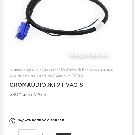
Главная
-
Каталог
-
Автозвук
-
USB/iPod/BT-интерфейсы для
штатных магнитол
-
GromAudio жгут VAG-S
GROMAUDIO ЖГУТ VAG-S
GROM жгут VAG-S
ЗАДАТЬ ВОПРОС О ТОВАРЕ