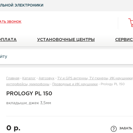
ЛЬНОЙ ЭЛЕКТРОНИКИ
АТЬ ЗВОНОК
ОПЛАТА
УСТАНОВОЧНЫЕ ЦЕНТРЫ
СЕРВИС
Главная
-
Каталог
-
Автозвук
-
TV и GPS антенны, TV-тюнеры, ИК-наушники, 
интерфейсы, микрофоны
-
Проводные и ИК наушники
-
Prology PL 150
PROLOGY PL 150
вкладыши, джек 3,5мм
0 р.
ЗАДАТЬ