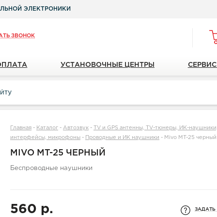
ЛЬНОЙ ЭЛЕКТРОНИКИ
АТЬ ЗВОНОК
ОПЛАТА
УСТАНОВОЧНЫЕ ЦЕНТРЫ
СЕРВИС
Главная
-
Каталог
-
Автозвук
-
TV и GPS антенны, TV-тюнеры, ИК-наушники, 
интерфейсы, микрофоны
-
Проводные и ИК наушники
-
Mivo MT-25 черный
MIVO MT-25 ЧЕРНЫЙ
Беспроводные наушники
560 р.
ЗАДАТЬ