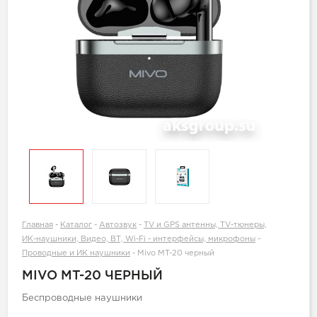
Главная
-
Каталог
-
Автозвук
-
TV и GPS антенны, TV-тюнеры,
ИК-наушники, Видео, ВТ, Wi-Fi - интерфейсы, микрофоны
-
Проводные и ИК наушники
-
Mivo MT-20 черный
MIVO MT-20 ЧЕРНЫЙ
Беспроводные наушники