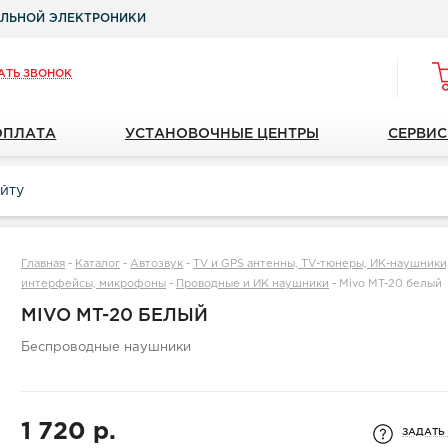
ЛЬНОЙ ЭЛЕКТРОНИКИ
АТЬ ЗВОНОК
ОПЛАТА
УСТАНОВОЧНЫЕ ЦЕНТРЫ
СЕРВИС
Главная
-
Каталог
-
Автозвук
-
TV и GPS антенны, TV-тюнеры, ИК-наушники, 
интерфейсы, микрофоны
-
Проводные и ИК наушники
-
Mivo MT-20 белый
MIVO MT-20 БЕЛЫЙ
Беспроводные наушники
1 720 р.
ЗАДАТЬ