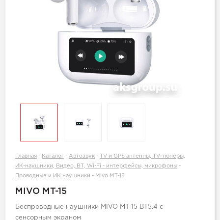
Главная
-
Каталог
-
Автозвук
-
TV и GPS антенны, TV-тюнеры,
ИК-наушники, Видео, ВТ, Wi-Fi - интерфейсы, микрофоны
-
Проводные и ИК наушники
-
Mivo MT-15
MIVO MT-15
Беспроводные наушники MIVO MT-15 BT5.4 с
сенсорным экраном