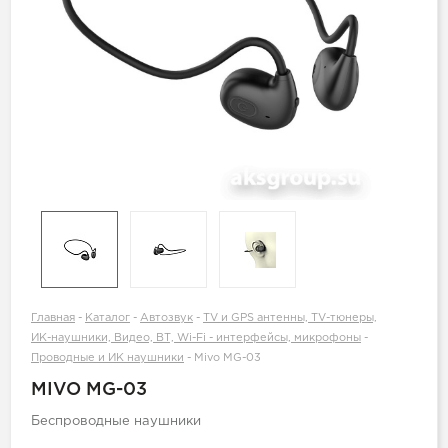
Главная
-
Каталог
-
Автозвук
-
TV и GPS антенны, TV-тюнеры,
ИК-наушники, Видео, ВТ, Wi-Fi - интерфейсы, микрофоны
-
Проводные и ИК наушники
-
Mivo MG-03
MIVO MG-03
Беспроводные наушники