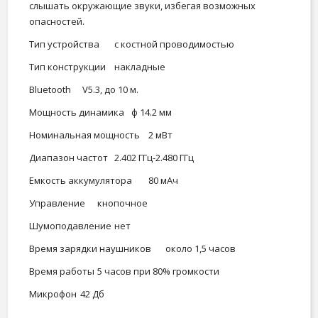
слышать окружающие звуки, избегая возможных
опасностей.
Тип устройства
с костной проводимостью
Тип конструкции
накладные
Вluetooth
V5.3, до 10 м.
Мощность динамика
ф 14.2 мм
Номинальная мощность
2 мВт
Диапазон частот
2.402 ГГц-2.480 ГГц
Емкость аккумулятора
80 мАч
Управление
кнопочное
Шумоподавление
нет
Время зарядки наушников
около 1,5 часов
Время работы
5 часов при 80% громкости
Микрофон
42 Дб