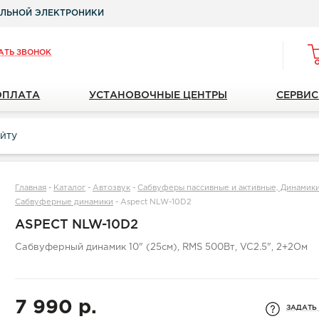
ЛЬНОЙ ЭЛЕКТРОНИКИ
АТЬ ЗВОНОК
ОПЛАТА
УСТАНОВОЧНЫЕ ЦЕНТРЫ
СЕРВИС
Главная
-
Каталог
-
Автозвук
-
Сабвуферы пассивные и активные, Динамики
Сабвуферные динамики
-
Aspect NLW-10D2
ASPECT NLW-10D2
Сабвуферный динамик 10" (25см), RMS 500Вт, VC2.5", 2+2Ом
7 990 р.
ЗАДАТЬ