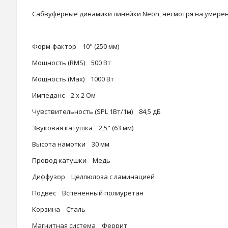
Сабвуферные динамики линейки Neon, несмотря на умерен
Форм-фактор 10" (250 мм)
Мощность (RMS) 500 Вт
Мощность (Max) 1000 Вт
Импеданс 2 х 2 Ом
Чувствительность (SPL 1Вт/1м) 84,5 дБ
Звуковая катушка 2,5" (63 мм)
Высота намотки 30 мм
Провод катушки Медь
Диффузор Целлюлоза с ламинацией
Подвес Вспененный полиуретан
Корзина Сталь
Магнитная система Феррит