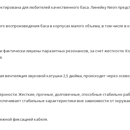
ктирована для любителей качественного баса. Линейку Neon предс
о воспроизведения баса в корпусах малого объема, в том числе в ко
 и фактически лишены паразитных резонансов, за счет жесткости. 
а.
ная вентиляция звуковой катушки 2,5 дюйма, происходит через осев
рхности. Жесткие, прочные, долговечные, способные стабильно ра
беспечивает стабильные характеристики вне зависимости от окруж
дежной фиксацией кабеля.