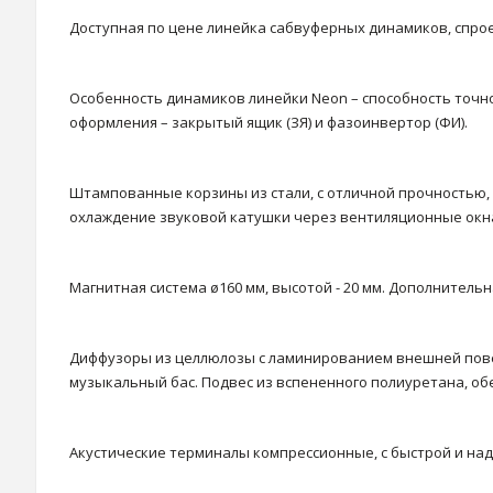
Доступная по цене линейка сабвуферных динамиков, спрое
Особенность динамиков линейки Neon – способность точног
оформления – закрытый ящик (ЗЯ) и фазоинвертор (ФИ).
Штампованные корзины из стали, с отличной прочностью,
охлаждение звуковой катушки через вентиляционные окн
Магнитная система ø160 мм, высотой - 20 мм. Дополнитель
Диффузоры из целлюлозы с ламинированием внешней пове
музыкальный бас. Подвес из вспененного полиуретана, о
Акустические терминалы компрессионные, с быстрой и на