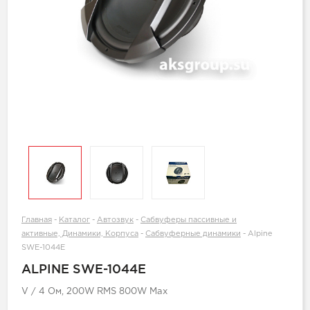
Главная
-
Каталог
-
Автозвук
-
Сабвуферы пассивные и
активные, Динамики, Корпуса
-
Сабвуферные динамики
-
Alpine
SWE-1044E
ALPINE SWE-1044E
V / 4 Ом, 200W RMS 800W Max