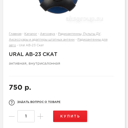
Главная
-
Каталог
-
Автозвук
-
Радиоантенны, Пульты ДУ,
Аксессуары и адаптеры штатных антенн
-
Радиоантенны для
авто
-
Ural AB-23 Скат
URAL AB-23 СКАТ
активная, внутрисалонная
750 р.
ЗАДАТЬ ВОПРОС О ТОВАРЕ
КУПИТЬ