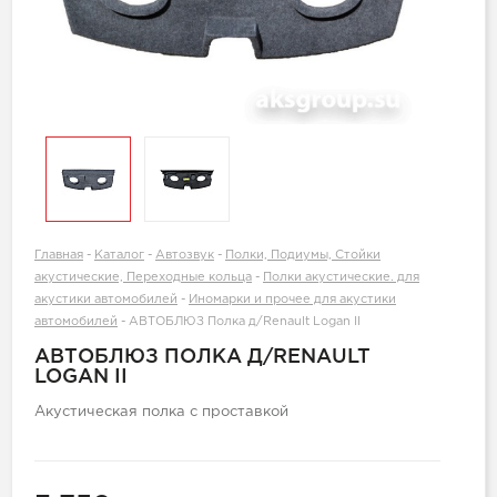
Главная
-
Каталог
-
Автозвук
-
Полки, Подиумы, Стойки
акустические, Переходные кольца
-
Полки акустические. для
акустики автомобилей
-
Иномарки и прочее для акустики
автомобилей
-
АВТОБЛЮЗ Полка д/Renault Logan II
АВТОБЛЮЗ ПОЛКА Д/RENAULT
LOGAN II
Акустическая полка с проставкой