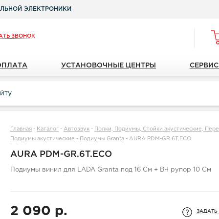
ЛЬНОЙ ЭЛЕКТРОНИКИ
АТЬ ЗВОНОК
ОПЛАТА
УСТАНОВОЧНЫЕ ЦЕНТРЫ
СЕРВИС
Главная
-
Каталог
-
Автозвук
-
Полки, Подиумы, Стойки акустические, Пер
Подиумы акустические
-
Подиумы Granta
-
AURA PDM-GR.6T.ECO
AURA PDM-GR.6T.ECO
Подиумы винил для LADA Granta под 16 См + ВЧ рупор 10 См
2 090 р.
ЗАДАТЬ