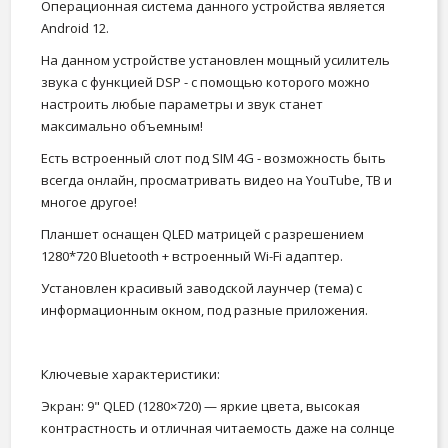
Операционная система данного устройства является
Аndrоid 12.
На данном устройстве установлен мощный усилитель
звука с функцией DSР - с помощью которого можно
настроить любые параметры и звук станет
максимально объемным!
Есть встроенный слот под SIМ 4G - возможность быть
всегда онлайн, просматривать видео на YоuТubе, ТВ и
многое другое!
Планшет оснащен QLЕD матрицей с разрешением
1280*720 Вluеtооth + встроенный Wi-Fi адаптер.
Установлен красивый заводской лаунчер (тема) с
информационным окном, под разные приложения.
Ключевые характеристики:
Экран: 9" QLED (1280×720) — яркие цвета, высокая
контрастность и отличная читаемость даже на солнце