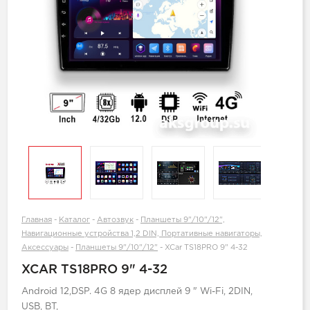
Главная
-
Каталог
-
Автозвук
-
Планшеты 9"/10"/12",
Навигационные устройства 1,2 DIN, Портативные навигаторы,
Аксессуары
-
Планшеты 9"/10"/12"
-
XCar TS18PRO 9" 4-32
XCAR TS18PRO 9" 4-32
Android 12,DSP. 4G 8 ядер дисплей 9 " Wi-Fi, 2DIN,
USB, BT,