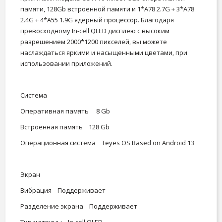
памяти, 128Gb встроенной памяти и 1*A78 2.7G + 3*A78
2.4G + 4*A55 1.9G ядерный процессор. Благодаря
превосходному In-cell QLED дисплею с высоким
разрешением 2000*1200 пикселей, вы можете
наслаждаться яркими и насыщенными цветами, при
использовании приложений.
Система
Оперативная память 8 Gb
Встроенная память 128 Gb
Операционная система Teyes OS Based on Android 13
Экран
Вибрация Поддерживает
Разделение экрана Поддерживает
Тип матрицы In-cell QLED