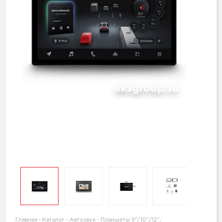
Главная
-
Каталог
-
Автозвук
-
Планшеты 9"/10"/12",