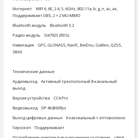
Интернет WIFI 6, 6E, 2.4, 5, 6GHz, 802.11a, b, g, n, ac, ax,
Поддерживает DBS, 2 × 2 MU-MIMO
Bluetooth модуль Bluetooth 5.2
Радио модуль SI47925 (RDS)
Навигация GPS, GLONASS, NavlC, BeiDou, Galileo, QZSS,
SBAS
Технические данные
Аудиовыход Активный трехполосный 8-канальный
выход
Версия устройства CC4 Pro
Видеовыход DP 4K@60fps
Выход цифровых данных Коаксиальный + оптоволокно
Гироскоп Поддерживает
Потребление энергии в выключенном состоянии ≤4mA