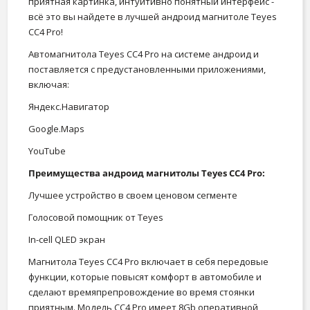
приятная картинка, интуитивно понятный интерфейс -
всё это вы найдете в лучшей андроид магнитоле Teyes
CC4 Pro!
Автомагнитола Teyes CC4 Pro на системе андроид и
поставляется с предустановленными приложениями,
включая:
Яндекс.Навигатор
Google.Maps
YouTube
Преимущества андроид магнитолы Teyes CC4 Pro:
Лучшее устройство в своем ценовом сегменте
Голосовой помощник от Teyes
In-cell QLED экран
Магнитола Teyes CC4 Pro включает в себя передовые
функции, которые повысят комфорт в автомобиле и
сделают времяпрепровождение во время стоянки
приятным. Модель CC4 Pro имеет 8Gb оперативной