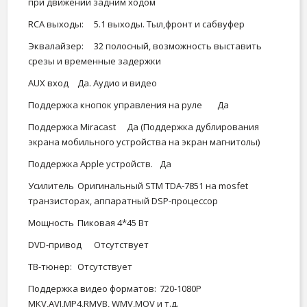
при движении задним ходом
RCA выходы:
5.1 выходы. Тыл,фронт и сабвуфер
Эквалайзер:
32 полосный, возможность выставить
срезы и временные задержки
AUX вход
Да. Аудио и видео
Поддержка кнопок управления на руле
Да
Поддержка Miracast
Да (Поддержка дублирования
экрана мобильного устройства на экран магнитолы)
Поддержка Apple устройств.
Да
Усилитель
Оригинальный STM TDA-7851 на mosfet
транзисторах, аппаратный DSP-процессор
Мощность
Пиковая 4*45 Вт
DVD-привод
Отсутствует
ТВ-тюнер:
Отсутствует
Поддержка видео форматов:
720-1080P
MKV,AVI,MP4,RMVB, WMV,MOV и т.д.