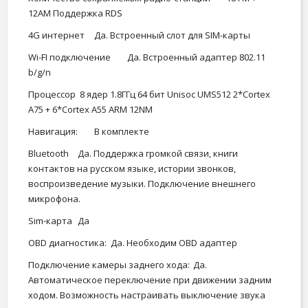
12AM Поддержка RDS
4G интернет
Да. Встроенный слот для SIM-карты
Wi-FI подключение
Да. Встроенный адаптер 802.11
b/g/n
Процессор
8 ядер 1.8ГГц 64 бит Unisoc UMS512 2*Cortex
A75 + 6*Cortex A55 ARM 12NM
Навигация:
В комплекте
Bluetooth
Да. Поддержка громкой связи, книги
контактов на русском языке, истории звонков,
воспроизведение музыки. Подключение внешнего
микрофона.
Sim-карта
Да
OBD диагностика:
Да. Необходим OBD адаптер
Подключение камеры заднего хода:
Да.
Автоматическое переключение при движении задним
ходом. Возможность настраивать выключение звука