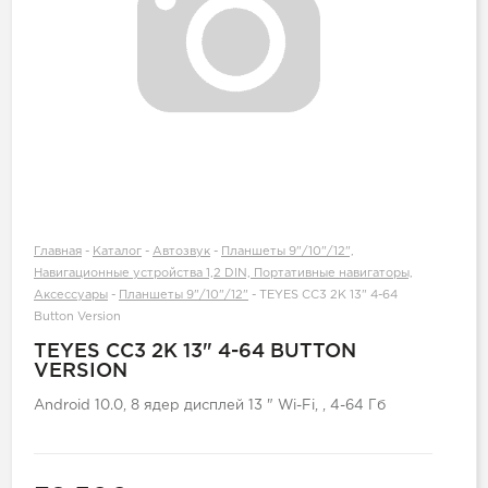
Главная
-
Каталог
-
Автозвук
-
Планшеты 9"/10"/12",
Навигационные устройства 1,2 DIN, Портативные навигаторы,
Аксессуары
-
Планшеты 9"/10"/12"
-
TEYES CC3 2K 13" 4-64
Button Version
TEYES CC3 2K 13" 4-64 BUTTON
VERSION
Android 10.0, 8 ядер дисплей 13 " Wi-Fi, , 4-64 Гб