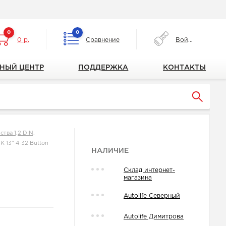
0
0
0 р.
Сравнение
Войти
НЫЙ ЦЕНТР
ПОДДЕРЖКА
КОНТАКТЫ
тва 1,2 DIN,
K 13" 4-32 Button
НАЛИЧИЕ
Склад интернет-
магазина
Autolife Северный
Autolife Димитрова