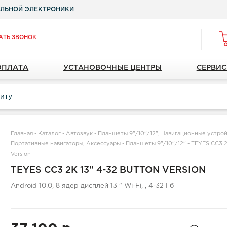
ЛЬНОЙ ЭЛЕКТРОНИКИ
АТЬ ЗВОНОК
ОПЛАТА
УСТАНОВОЧНЫЕ ЦЕНТРЫ
СЕРВИС
Главная
-
Каталог
-
Автозвук
-
Планшеты 9"/10"/12", Навигационные устройс
Портативные навигаторы, Аксессуары
-
Планшеты 9"/10"/12"
-
TEYES CC3 2
Version
TEYES CC3 2K 13" 4-32 BUTTON VERSION
Android 10.0, 8 ядер дисплей 13 " Wi-Fi, , 4-32 Гб