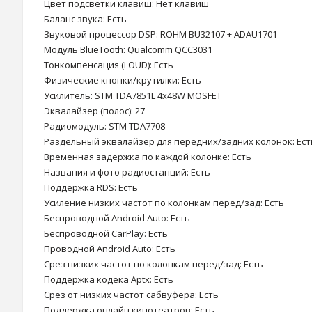
Цвет подсветки клавиш: Нет клавиш
Баланс звука: Есть
Звуковой процессор DSP: ROHM BU32107 + ADAU1701
Модуль BlueTooth: Qualcomm QCC3031
Тонкомпенсация (LOUD): Есть
Физические кнопки/крутилки: Есть
Усилитель: STM TDA7851L 4x48W MOSFET
Эквалайзер (полос): 27
Радиомодуль: STM TDA7708
Раздельный эквалайзер для передних/задних колонок: Ест
Временная задержка по каждой колонке: Есть
Названия и фото радиостанций: Есть
Поддержка RDS: Есть
Усиление низких частот по колонкам перед/зад: Есть
Беспроводной Android Auto: Есть
Беспроводной CarPlay: Есть
Проводной Android Auto: Есть
Срез низких частот по колонкам перед/зад: Есть
Поддержка кодека Aptx: Есть
Срез от низких частот сабвуфера: Есть
Поддержка онлайн кинотеатров: Есть