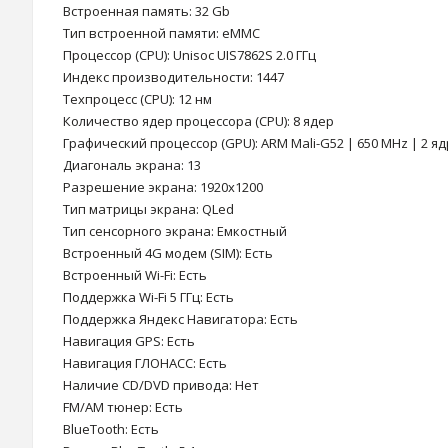
Встроенная память: 32 Gb
Тип встроенной памяти: eMMC
Процессор (CPU): Unisoc UIS7862S 2.0 ГГц
Индекс производительности: 1447
Техпроцесс (CPU): 12 нм
Количество ядер процессора (CPU): 8 ядер
Графический процессор (GPU): ARM Mali-G52 | 650 MHz | 2 яд
Диагональ экрана: 13
Разрешение экрана: 1920x1200
Тип матрицы экрана: QLed
Тип сенсорного экрана: Емкостный
Встроенный 4G модем (SIM): Есть
Встроенный Wi-Fi: Есть
Поддержка Wi-Fi 5 ГГц: Есть
Поддержка Яндекс Навигатора: Есть
Навигация GPS: Есть
Навигация ГЛОНАСС: Есть
Наличие CD/DVD привода: Нет
FM/AM тюнер: Есть
BlueTooth: Есть