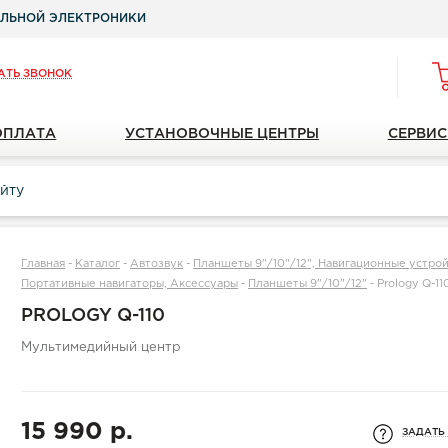
ЛЬНОЙ ЭЛЕКТРОНИКИ
АТЬ ЗВОНОК
ОПЛАТА
УСТАНОВОЧНЫЕ ЦЕНТРЫ
СЕРВИС
Главная
-
Каталог
-
Автозвук
-
Планшеты 9"/10"/12", Навигационные устройс
Портативные навигаторы, Аксессуары
-
Планшеты 9"/10"/12"
-
Prology Q-11
PROLOGY Q-110
Мультимедийный центр
15 990 р.
ЗАДАТЬ