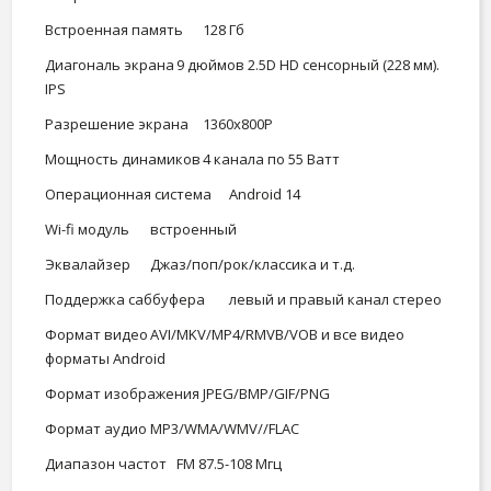
Встроенная память
128 Гб
Диагональ экрана
9 дюймов 2.5D HD сенсорный (228 мм).
IPS
Разрешение экрана
1360x800Р
Мощность динамиков
4 канала по 55 Ватт
Операционная система
Android 14
Wi-fi модуль
встроенный
Эквалайзер
Джаз/поп/рок/классика и т.д.
Поддержка саббуфера
левый и правый канал стерео
Формат видео
AVI/MKV/MP4/RMVB/VOB и все видео
форматы Android
Формат изображения
JPEG/BMP/GIF/PNG
Формат аудио
MP3/WMA/WMV//FLAC
Диапазон частот
FM 87.5-108 Мгц