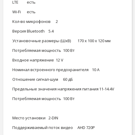
LTE
есть
Wi-Fi
есть
Кол-во микрофонов
2
Версия Bluetooth
5.4
Установочные размеры (ШхВ)
170 х 100 х 120 мм
Потребляемая мощность
100 Вт
Входное напряжение
12 V
Номинал встроенного предохранителя
10 А
Отношение сигнал-шум
60 дБ
Предельные значения напряжения питания
11-14.4V
Потребляемая мощность
100 Вт
Место установки
2-DIN
Поддерживаемый поток видео
AHD 720P