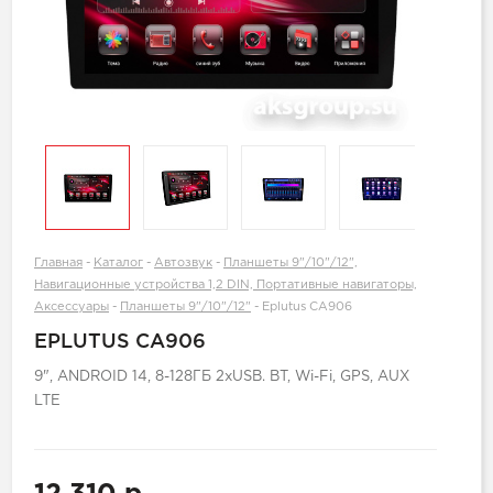
Главная
-
Каталог
-
Автозвук
-
Планшеты 9"/10"/12",
Навигационные устройства 1,2 DIN, Портативные навигаторы,
Аксессуары
-
Планшеты 9"/10"/12"
-
Eplutus CA906
EPLUTUS CA906
9", ANDROID 14, 8-128ГБ 2xUSB. BT, Wi-Fi, GPS, AUX
LTE