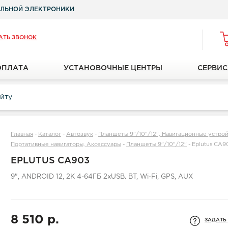
ЛЬНОЙ ЭЛЕКТРОНИКИ
АТЬ ЗВОНОК
ОПЛАТА
УСТАНОВОЧНЫЕ ЦЕНТРЫ
СЕРВИС
Главная
-
Каталог
-
Автозвук
-
Планшеты 9"/10"/12", Навигационные устройс
Портативные навигаторы, Аксессуары
-
Планшеты 9"/10"/12"
-
Eplutus CA9
EPLUTUS CA903
9", ANDROID 12, 2K 4-64ГБ 2xUSB. BT, Wi-Fi, GPS, AUX
8 510 р.
ЗАДАТЬ