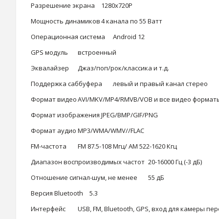
Разрешение экрана
1280x720Р
Мощность динамиков
4 канала по 55 Ватт
Операционная система
Android 12
GPS модуль
встроенный
Эквалайзер
Джаз/поп/рок/классика и т.д.
Поддержка саббуфера
левый и правый канал стерео
Формат видео
AVI/MKV/MP4/RMVB/VOB и все видео форматы
Формат изображения
JPEG/BMP/GIF/PNG
Формат аудио
MP3/WMA/WMV//FLAC
FM-частота
FM 87.5-108 Мгц/ AM 522-1620 Кгц
Диапазон воспроизводимых частот
20-16000 Гц (-3 дБ)
Отношение сигнал-шум, не менее
55 дБ
Версия Bluetooth
5.3
Интерфейс
USB, FM, Bluetooth, GPS, вход для камеры пе