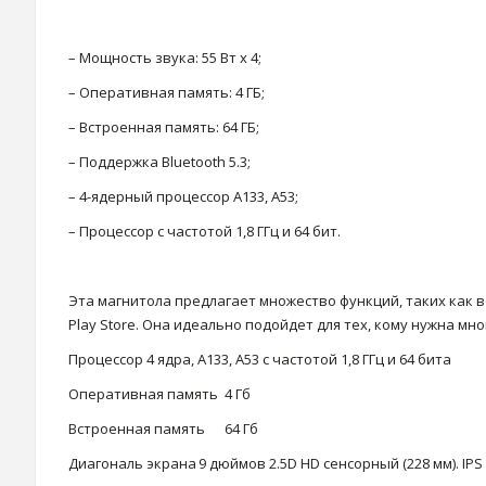
– Мощность звука: 55 Вт x 4;
– Оперативная память: 4 ГБ;
– Встроенная память: 64 ГБ;
– Поддержка Bluetooth 5.3;
– 4-ядерный процессор А133, A53;
– Процессор с частотой 1,8 ГГц и 64 бит.
Эта магнитола предлагает множество функций, таких как 
Play Store. Она идеально подойдет для тех, кому нужна 
Процессор
4 ядра, А133, A53 с частотой 1,8 ГГц и 64 бита
Оперативная память
4 Гб
Встроенная память
64 Гб
Диагональ экрана
9 дюймов 2.5D HD сенсорный (228 мм). IPS