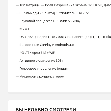
— Тип матрицы — Incell, Разрешение экрана: 1280×720, Диаго
— RCA выходы 2.1 выходы. Усилитель TDA 7851
— Звуковой процессор DSP (чип AK 7604)
— 5G WiFi
— USB (2×2.0), Радио (TDA 7708), GPS-навигация (L1, E1, E1), B
— Встроенные CarPlay и AndroidAuto
— 4G LTE через SIM + WIFI
— Активное охлаждение 30Вт
— Голосовое управление (опция)
— Микрофон с конденсатором
ВЫ НЕДАВНО СМОТРЕЛИ