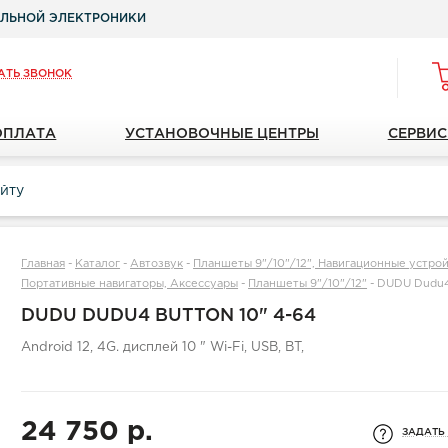
ЛЬНОЙ ЭЛЕКТРОНИКИ
АТЬ ЗВОНОК
ОПЛАТА
УСТАНОВОЧНЫЕ ЦЕНТРЫ
СЕРВИС
Главная
-
Каталог
-
Автозвук
-
Планшеты 9"/10"/12", Навигационные устройс
Портативные навигаторы, Аксессуары
-
Планшеты 9"/10"/12"
-
DUDU Dudu4 
DUDU DUDU4 BUTTON 10" 4-64
Android 12, 4G. дисплей 10 " Wi-Fi, USB, BT,
24 750 р.
ЗАДАТЬ