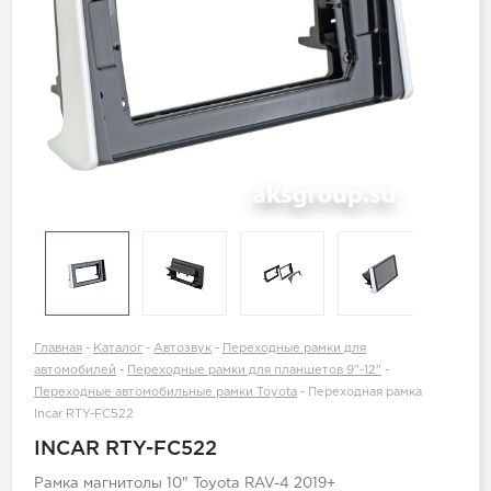
Главная
-
Каталог
-
Автозвук
-
Переходные рамки для
автомобилей
-
Переходные рамки для планшетов 9"-12"
-
Переходные автомобильные рамки Toyota
-
Переходная рамка
Incar RTY-FC522
INCAR RTY-FC522
Рамка магнитолы 10" Toyota RAV-4 2019+