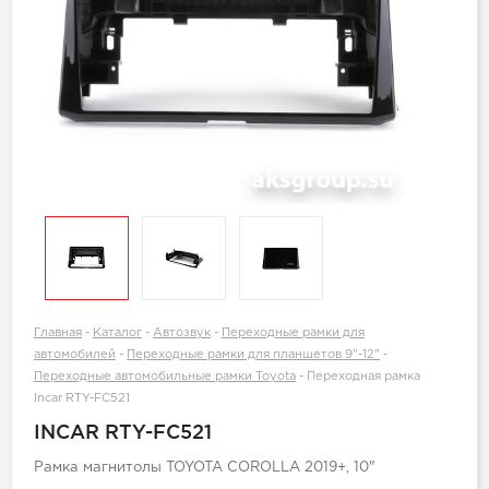
Главная
-
Каталог
-
Автозвук
-
Переходные рамки для
автомобилей
-
Переходные рамки для планшетов 9"-12"
-
Переходные автомобильные рамки Toyota
-
Переходная рамка
Incar RTY-FC521
INCAR RTY-FC521
Рамка магнитолы TOYOTA COROLLA 2019+, 10"