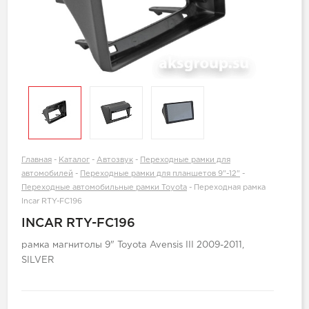
Главная
-
Каталог
-
Автозвук
-
Переходные рамки для
автомобилей
-
Переходные рамки для планшетов 9"-12"
-
Переходные автомобильные рамки Toyota
-
Переходная рамка
Incar RTY-FC196
INCAR RTY-FC196
рамка магнитолы 9" Toyota Avensis III 2009-2011,
SILVER