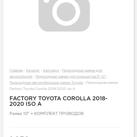
Главная
-
Каталог
-
Автозвук
-
Переходные рамки для
автомобилей
-
Переходные рамки для планшетов 9"-12"
-
Переходные автомобильные рамки Toyota
-
Переходная рамка
Factory Toyota Corolla 2018-2020 iso А
FACTORY TOYOTA COROLLA 2018-
2020 ISO А
Рамка 10" + КОМПЛЕКТ ПРОВОДОВ