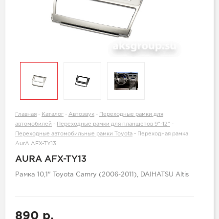
Главная
-
Каталог
-
Автозвук
-
Переходные рамки для
автомобилей
-
Переходные рамки для планшетов 9"-12"
-
Переходные автомобильные рамки Toyota
-
Переходная рамка
AurA AFX-TY13
AURA AFX-TY13
Рамка 10,1" Toyota Camry (2006-2011), DAIHATSU Altis
890 р.