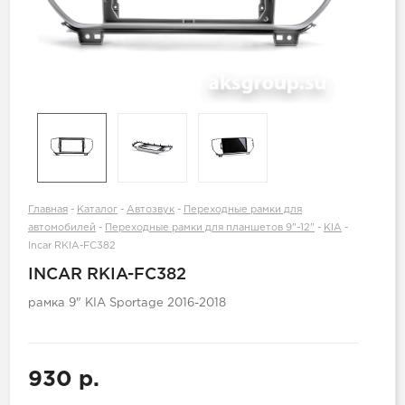
Главная
-
Каталог
-
Автозвук
-
Переходные рамки для
автомобилей
-
Переходные рамки для планшетов 9"-12"
-
KIA
-
Incar RKIA-FC382
INCAR RKIA-FC382
рамка 9" KIA Sportage 2016-2018
930 р.