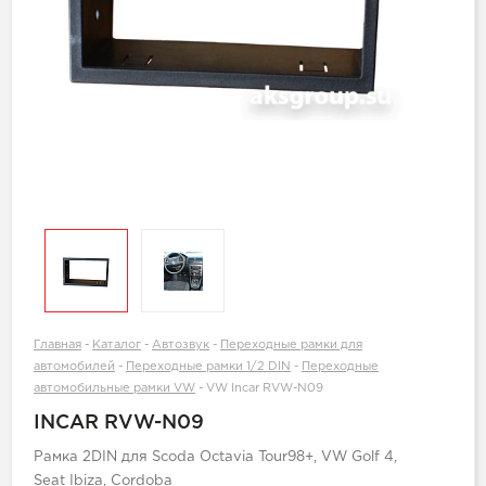
Главная
-
Каталог
-
Автозвук
-
Переходные рамки для
автомобилей
-
Переходные рамки 1/2 DIN
-
Переходные
автомобильные рамки VW
-
VW Incar RVW-N09
INCAR RVW-N09
Рамка 2DIN для Scoda Оctavia Tour98+, VW Golf 4,
Seat Ibiza, Cordoba