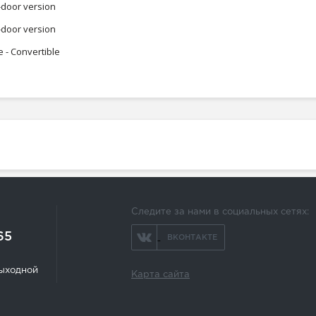
-door version
-door version
- Convertible
Следите за нами в социальных сетях:
65
ВКОНТАКТЕ
 выходной
Карта сайта