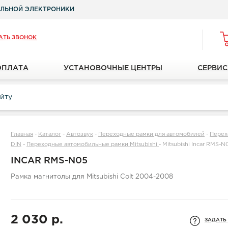
ЛЬНОЙ ЭЛЕКТРОНИКИ
АТЬ ЗВОНОК
ОПЛАТА
УСТАНОВОЧНЫЕ ЦЕНТРЫ
СЕРВИС
Главная
-
Каталог
-
Автозвук
-
Переходные рамки для автомобилей
-
Перех
DIN
-
Переходные автомобильные рамки Mitsubishi
-
Mitsubishi Incar RMS-N
INCAR RMS-N05
Рамка магнитолы для Mitsubishi Colt 2004-2008
2 030 р.
ЗАДАТЬ