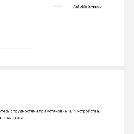
Autolife Бункер
етесь с трудностями при установке 1DIN устройства.
во пластика.