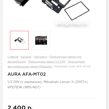
Главная
-
Каталог
-
Автозвук
-
Переходные рамки для
автомобилей
-
Переходные рамки 1/2 DIN
-
Переходные
автомобильные рамки Mitsubishi
-
Mitsubishi AurA AFA-MT02
AURA AFA-MT02
1/2 DIN (с карманом), Mitsubishi Lancer X (2007+),
КРЕПЕЖ (RMS-N07)
2 400 р.