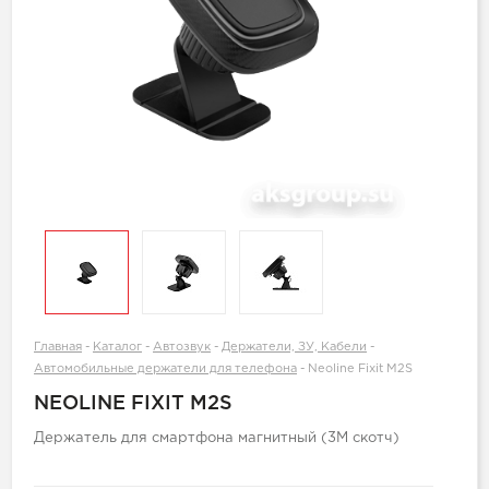
Главная
-
Каталог
-
Автозвук
-
Держатели, ЗУ, Кабели
-
Автомобильные держатели для телефона
-
Neoline Fixit M2S
NEOLINE FIXIT M2S
Держатель для смартфона магнитный (3М скотч)