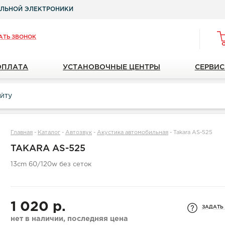
ЛЬНОЙ ЭЛЕКТРОНИКИ
АТЬ ЗВОНОК
ОПЛАТА
УСТАНОВОЧНЫЕ ЦЕНТРЫ
СЕРВИС
Главная
-
Каталог
-
Автозвук
-
Акустика автомобильная
-
Takara AS-525
TAKARA AS-525
13cm 60/120w без сеток
1 020 р.
ЗАДАТЬ
нет в наличии, последняя цена