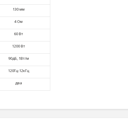
130 мм
4
Ом
60 Вт
1200
Вт
90дБ, 1Вт/м
120Гц-12кГц
два