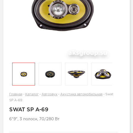
Главная
-
Каталог
-
Автозвук
-
Акустика автомобильная
-
Swat
SP A-69
SWAT SP A-69
6*9", 3 полосн, 70/280 Вт