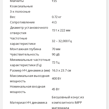
Магниты
Y35
Коаксиальные
3-х полосные
Вес
0.72 кг
Сопротивление
4 Ω
Диаметр установочного
151 x 222 мм
отверстия
Частотные
32 – 32,000 Гц
характеристики
Монтажная глубина
70 мм
Чувствительность
90 дБ
Минимальные частотные
72 Гц
характеристики (Гц)
Размер НЧ динамика (мм)
16.3 x 23.7 см
Максимальная выходная
400 Вт
мощность
Номинальная входная
45 Вт
мощность
Бесшовный конус из
Материал НЧ динамика
композитного IMPP
материала