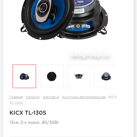
Главная
-
Каталог
-
Автозвук
-
Акустика автомобильная
-
KICX
TL-130S
KICX TL-130S
13см. 2-х полос. 80/35Вт